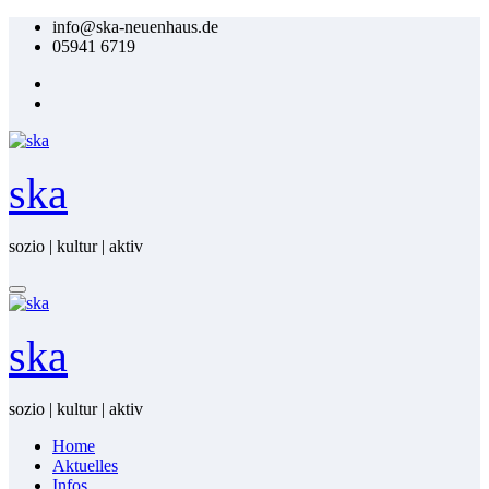
Zum
info@ska-neuenhaus.de
Inhalt
05941 6719
springen
ska
sozio | kultur | aktiv
ska
sozio | kultur | aktiv
Home
Ak­tu­el­les
In­fos