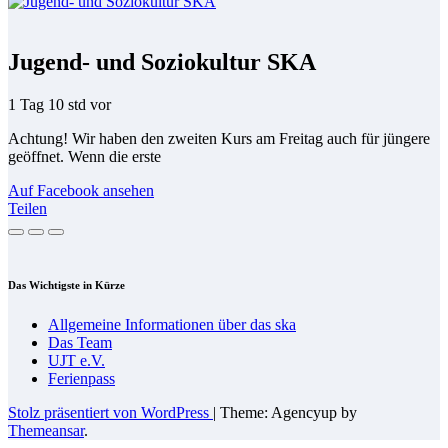
Jugend- und Soziokultur SKA
1 Tag 10 std vor
Achtung! Wir haben den zweiten Kurs am Freitag auch für jüngere
geöffnet. Wenn die erste
Auf Facebook ansehen
Teilen
Das Wich­tigs­te in Kürze
All­ge­mei­ne In­for­ma­tio­nen über das ska
Das Team
UJT e.V.
Fe­ri­en­pass
Stolz präsentiert von WordPress
|
Theme: Agencyup by
Themeansar
.