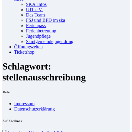
SKA-In­fos
UJT e.V.
Das Team
FSJ und BFD im ska
Fe­ri­en­pass
Fe­ri­en­be­treu­ung
Ju­gend­pfle­ge
Samt­ge­mein­de­ju­gend­ring
Öff­nungs­zei­ten
Ti­cket­shop
Schlagwort:
stellenausschreibung
Me­ta
Im­pres­sum
Da­ten­schutz­er­klä­rung
Auf Face­book