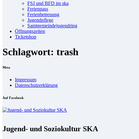
FSJ und BFD im ska
Fe­ri­en­pass
Fe­ri­en­be­treu­ung
Ju­gend­pfle­ge
Samt­ge­mein­de­ju­gend­ring
Öff­nungs­zei­ten
Ti­cket­shop
Schlagwort: trash
Me­ta
Im­pres­sum
Da­ten­schutz­er­klä­rung
Auf Face­book
Jugend- und Soziokultur SKA