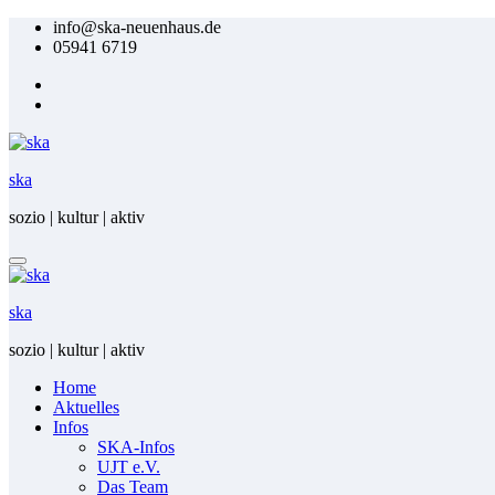
Zum
info@ska-neuenhaus.de
Inhalt
05941 6719
springen
ska
sozio | kultur | aktiv
ska
sozio | kultur | aktiv
Home
Ak­tu­el­les
In­fos
SKA-In­fos
UJT e.V.
Das Team