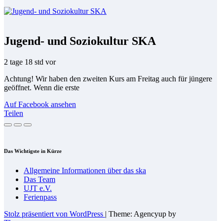
Jugend- und Soziokultur SKA
2 tage 18 std vor
Achtung! Wir haben den zweiten Kurs am Freitag auch für jüngere
geöffnet. Wenn die erste
Auf Facebook ansehen
Teilen
Das Wich­tigs­te in Kürze
All­ge­mei­ne In­for­ma­tio­nen über das ska
Das Team
UJT e.V.
Fe­ri­en­pass
Stolz präsentiert von WordPress
|
Theme: Agencyup by