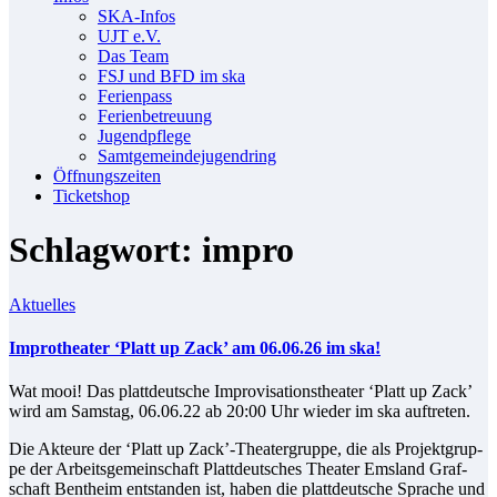
SKA-In­fos
UJT e.V.
Das Team
FSJ und BFD im ska
Fe­ri­en­pass
Fe­ri­en­be­treu­ung
Ju­gend­pfle­ge
Samt­ge­mein­de­ju­gend­ring
Öff­nungs­zei­ten
Ti­cket­shop
Schlagwort: impro
Aktuelles
Im­pro­thea­ter ‘Platt up Zack’ am 06.06.26 im ska!
Wat mooi! Das platt­deut­sche Im­pro­vi­sa­ti­ons­thea­ter ‘Platt up Zack’
wird am Sams­tag, 06.06.22 ab 20:00 Uhr wie­der im ska auftreten.
Die Ak­teu­re der ‘Platt up Zack’-Theatergruppe, die als Pro­jekt­grup­
pe der Ar­beits­ge­mein­schaft Platt­deut­sches Thea­ter Ems­land Graf­
schaft Bent­heim ent­stan­den ist, ha­ben die platt­deut­sche Spra­che und