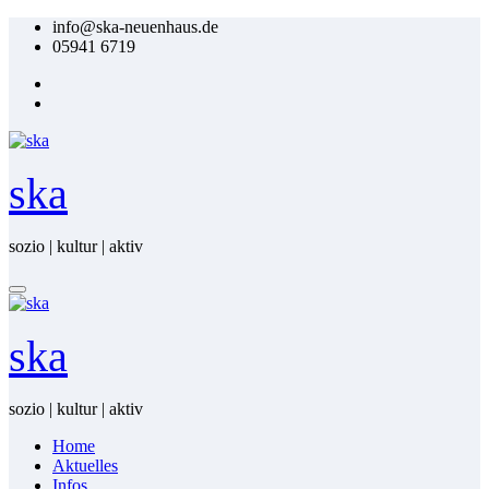
Zum
info@ska-neuenhaus.de
Inhalt
05941 6719
springen
ska
sozio | kultur | aktiv
ska
sozio | kultur | aktiv
Home
Ak­tu­el­les
In­fos