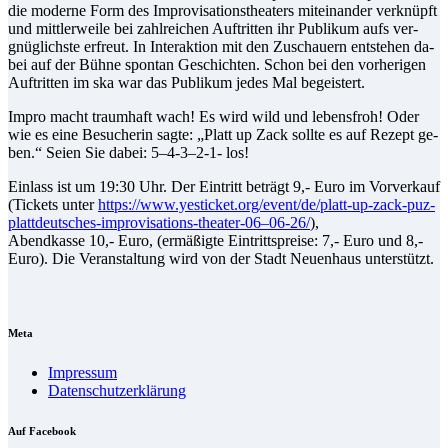
die mo­der­ne Form des Im­pro­vi­sa­ti­ons­thea­ters mit­ein­an­der ver­knüpft
und mitt­ler­wei­le bei zahl­rei­chen Auf­trit­ten ihr Pu­bli­kum aufs ver­
gnüg­lichs­te er­freut. In In­ter­ak­ti­on mit den Zu­schau­ern ent­ste­hen da­
bei auf der Büh­ne spon­tan Ge­schich­ten. Schon bei den vor­he­ri­gen
Auf­trit­ten im ska war das Pu­bli­kum je­des Mal begeistert.
Im­pro macht traum­haft wach! Es wird wild und le­bens­froh! Oder
wie es ei­ne Be­su­che­rin sag­te: „Platt up Zack soll­te es auf Re­zept ge­
ben.“ Sei­en Sie da­bei: 5–4‑3–2‑1- los!
Ein­lass ist um 19:30 Uhr. Der Ein­tritt be­trägt 9,- Eu­ro im Vor­ver­kauf
(Ti­ckets un­ter
https://www.yesticket.org/event/de/platt-up-zack-puz-
plattdeutsches-improvisations-theater-06–06-26/
),
Abend­kas­se 10,- Eu­ro, (er­mä­ßig­te Ein­tritts­prei­se: 7,- Eu­ro und 8,-
Eu­ro). Die Ver­an­stal­tung wird von der Stadt Neu­en­haus unterstützt.
Me­ta
Im­pres­sum
Da­ten­schutz­er­klä­rung
Auf Face­book