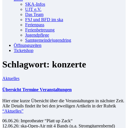
SKA-In­fos
UJT e.V.
Das Team
FSJ und BFD im ska
Fe­ri­en­pass
Fe­ri­en­be­treu­ung
Ju­gend­pfle­ge
Samt­ge­mein­de­ju­gend­ring
Öff­nungs­zei­ten
Ti­cket­shop
Schlagwort: konzerte
Aktuelles
Über­sicht Ter­mi­ne Veranstaltungen
Hier ei­ne kur­ze Über­sicht über die Ver­an­stal­tun­gen in nächs­ter Zeit.
Al­le De­tails fin­det ihr bei den je­wei­li­gen Ar­ti­keln in der Ru­brik
“Ak­tu­el­les”
06.06.26: Im­pro­thea­ter “Platt up Zack“
12.06.26: ska-Open-Air mit 4 Bands (u.a. Strom­gi­tar­ren­bernd)