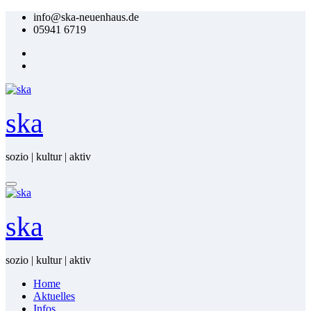
Zum
info@ska-neuenhaus.de
Inhalt
05941 6719
springen
ska
sozio | kultur | aktiv
ska
sozio | kultur | aktiv
Home
Ak­tu­el­les
In­fos