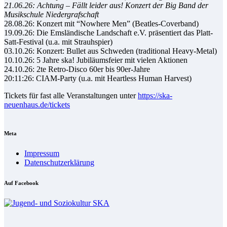
21.06.26: Ach­tung – Fällt lei­der aus! Kon­zert der Big Band der
Mu­sik­schu­le Nie­der­graf­schaft
28.08.26: Kon­zert mit “Nowhe­re Men” (Beat­les-Co­ver­band)
19.09.26: Die Ems­län­di­sche Land­schaft e.V. prä­sen­tiert das Platt­
Satt-Fes­ti­val (u.a. mit Strauhs­pier)
03.10.26: Kon­zert: Bul­let aus Schwe­den (tra­di­tio­nal Hea­vy-Me­tal)
10.10.26: 5 Jah­re ska! Ju­bi­lä­ums­fei­er mit vie­len Ak­tio­nen
24.10.26: 2te Re­tro-Dis­co 60er bis 90er-Jah­re
20:11:26: CIAM-Par­ty (u.a. mit He­art­less Hu­man Harvest)
Ti­ckets für fast al­le Ver­an­stal­tun­gen un­ter
https://ska-
neuenhaus.de/tickets
Me­ta
Im­pres­sum
Da­ten­schutz­er­klä­rung
Auf Face­book