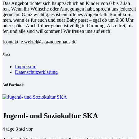
Das An­ge­bot rich­tet sich haupt­säch­lich an Kin­der von 0 bis 2 Jah­
ren. Wenn ihr Wün­sche oder An­re­gun­gen habt, sprecht uns je­der­zeit
ger­ne an. Ganz wich­tig: es ist ein of­fe­nes An­ge­bot. Ihr könnt kom­
men, wann es für euch und eu­er Ba­by passt – egal ob um 9:30 Uhr
oder spä­ter. Auch frü­her ge­hen ist völ­lig in Ord­nung. Al­so: frei, of­
fen und al­le sind will­kom­men! Wir freu­en uns auf euch!
Kon­takt: e.weizel@ska-neuenhaus.de
Me­ta
Im­pres­sum
Da­ten­schutz­er­klä­rung
Auf Face­book
Jugend- und Soziokultur SKA
4 tage 3 std vor