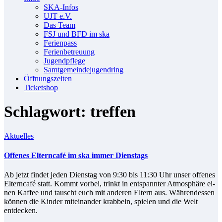
SKA-In­fos
UJT e.V.
Das Team
FSJ und BFD im ska
Fe­ri­en­pass
Fe­ri­en­be­treu­ung
Ju­gend­pfle­ge
Samt­ge­mein­de­ju­gend­ring
Öff­nungs­zei­ten
Ti­cket­shop
Schlagwort: treffen
Aktuelles
Of­fe­nes Eltern­ca­fé im ska im­mer Dienstags
Ab jetzt fin­det je­den Diens­tag von 9:30 bis 11:30 Uhr un­ser of­fe­nes
Eltern­ca­fé statt. Kommt vor­bei, trinkt in ent­spann­ter At­mo­sphä­re ei­
nen Kaf­fee und tauscht euch mit an­de­ren El­tern aus. Wäh­ren­des­sen
kön­nen die Kin­der mit­ein­an­der krab­beln, spie­len und die Welt
entdecken.