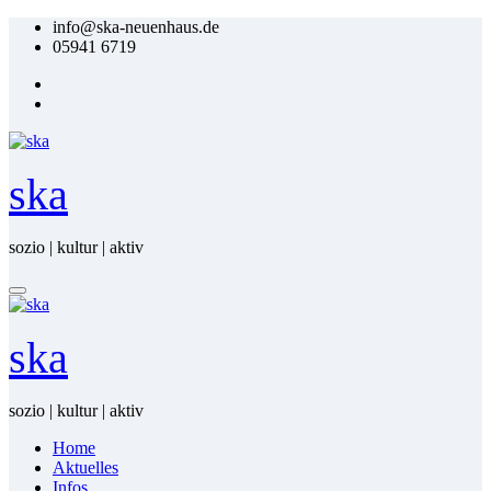
Zum
info@ska-neuenhaus.de
Inhalt
05941 6719
springen
ska
sozio | kultur | aktiv
ska
sozio | kultur | aktiv
Home
Ak­tu­el­les
In­fos