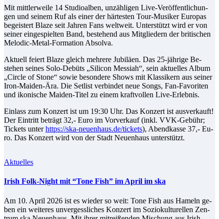
Mit mitt­ler­wei­le 14 Stu­dio­al­ben, un­zäh­li­gen Live-Ver­öf­fent­li­chun­
gen und sei­nem Ruf als ei­ner der här­tes­ten Tour-Mu­si­ker Eu­ro­pas
be­geis­tert Bla­ze seit Jah­ren Fans welt­weit. Un­ter­stützt wird er von
sei­ner ein­ge­spiel­ten Band, be­stehend aus Mit­glie­dern der bri­ti­schen
Me­lo­dic-Me­tal-For­ma­ti­on Absolva.
Ak­tu­ell fei­ert Bla­ze gleich meh­re­re Ju­bi­lä­en. Das 25-jäh­ri­ge Be­
stehen sei­nes So­lo-De­büts „Si­li­con Mes­siah“, sein ak­tu­el­les Al­bum
„Cir­cle of Stone“ so­wie be­son­de­re Shows mit Klas­si­kern aus sei­ner
Iron-Mai­den-Ära. Die Set­list ver­bin­det neue Songs, Fan-Fa­vo­ri­ten
und iko­ni­sche Mai­den-Ti­tel zu ei­nem kraft­vol­len Live-Erlebnis.
Ein­lass zum Kon­zert ist um 19:30 Uhr. Das Kon­zert ist aus­ver­kauft!
Der Ein­tritt be­trägt 32,- Eu­ro im Vor­ver­kauf (inkl. VVK-Ge­bühr;
Ti­ckets un­ter
https://ska-neuenhaus.de/tickets
), Abend­kas­se 37,- Eu­
ro. Das Kon­zert wird von der Stadt Neu­en­haus unterstützt.
Aktuelles
Irish Folk-Night mit “To­ne Fi­sh” im April im ska
Am 10. April 2026 ist es wie­der so weit: To­ne Fi­sh aus Ha­meln ge­
ben ein wei­te­res un­ver­gess­li­ches Kon­zert im So­zio­kul­tu­rel­len Zen­
trum ska Neu­en­haus. Mit ih­rer mit­rei­ßen­den Mi­schung aus Irish