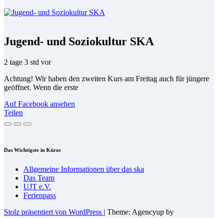
Jugend- und Soziokultur SKA
2 tage 3 std vor
Achtung! Wir haben den zweiten Kurs am Freitag auch für jüngere
geöffnet. Wenn die erste
Auf Facebook ansehen
Teilen
Das Wich­tigs­te in Kürze
All­ge­mei­ne In­for­ma­tio­nen über das ska
Das Team
UJT e.V.
Fe­ri­en­pass
Stolz präsentiert von WordPress
|
Theme: Agencyup by