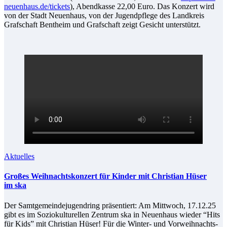
neuenhaus.de/tickets
), Abend­kas­se 22,00 Eu­ro. Das Kon­zert wird
von der Stadt Neu­en­haus, von der Ju­gend­pfle­ge des Land­kreis
Graf­schaft Bent­heim und Graf­schaft zeigt Ge­sicht unterstützt.
Aktuelles
Gro­ßes Weih­nachts­kon­zert für Kin­der mit Chris­ti­an Hü­ser
im ska
Der Samt­ge­mein­de­ju­gend­ring prä­sen­tiert: Am Mitt­woch, 17.12.25
gibt es im So­zio­kul­tu­rel­len Zen­trum ska in Neu­en­haus wie­der “Hits
für Kids” mit Chris­ti­an Hü­ser! Für die Win­ter- und Vor­weih­nachts­