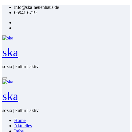
Zum
info@ska-neuenhaus.de
Inhalt
05941 6719
springen
ska
sozio | kultur | aktiv
ska
sozio | kultur | aktiv
Home
Ak­tu­el­les
In­fos