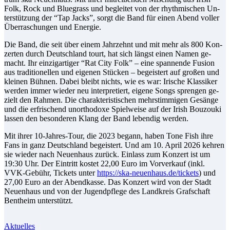
Folk, Rock und Blue­grass und be­glei­tet von der rhyth­mi­schen Un­
ter­stüt­zung der “Tap Jacks”, sorgt die Band für ei­nen Abend vol­ler
Über­ra­schun­gen und Energie.
Die Band, die seit über ei­nem Jahr­zehnt und mit mehr als 800 Kon­
zer­ten durch Deutsch­land tourt, hat sich längst ei­nen Na­men ge­
macht. Ihr ein­zig­ar­ti­ger “Rat Ci­ty Folk” – ei­ne span­nen­de Fu­si­on
aus tra­di­tio­nel­len und ei­ge­nen Stü­cken – be­geis­tert auf gro­ßen und
klei­nen Büh­nen. Da­bei bleibt nichts, wie es war: Iri­sche Klas­si­ker
wer­den im­mer wie­der neu in­ter­pre­tiert, ei­ge­ne Songs spren­gen ge­
zielt den Rah­men. Die cha­rak­te­ris­ti­schen mehr­stim­mi­gen Ge­sän­ge
und die er­fri­schend un­or­tho­do­xe Spiel­wei­se auf der Irish Bouz­ou­ki
las­sen den be­son­de­ren Klang der Band le­ben­dig werden.
Mit ih­rer 10-Jah­res-Tour, die 2023 be­gann, ha­ben To­ne Fi­sh ih­re
Fans in ganz Deutsch­land be­geis­tert. Und am 10. April 2026 keh­ren
sie wie­der nach Neu­en­haus zu­rück. Ein­lass zum Kon­zert ist um
19:30 Uhr. Der Ein­tritt kos­tet 22,00 Eu­ro im Vor­ver­kauf (inkl.
VVK-Ge­bühr, Ti­ckets un­ter
https://ska-neuenhaus.de/tickets
) und
27,00 Eu­ro an der Abend­kas­se. Das Kon­zert wird von der Stadt
Neu­en­haus und von der Ju­gend­pfle­ge des Land­kreis Graf­schaft
Bent­heim unterstützt.
Aktuelles