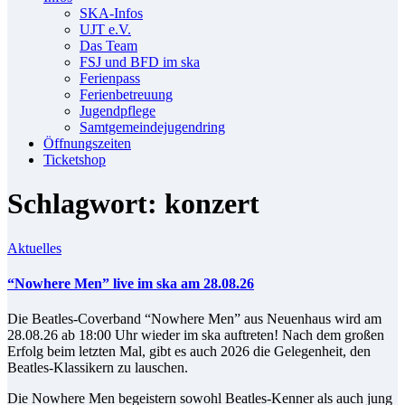
SKA-In­fos
UJT e.V.
Das Team
FSJ und BFD im ska
Fe­ri­en­pass
Fe­ri­en­be­treu­ung
Ju­gend­pfle­ge
Samt­ge­mein­de­ju­gend­ring
Öff­nungs­zei­ten
Ti­cket­shop
Schlagwort: konzert
Aktuelles
“Nowhe­re Men” live im ska am 28.08.26
Die Beat­les-Co­ver­band “Nowhe­re Men” aus Neu­en­haus wird am
28.08.26 ab 18:00 Uhr wie­der im ska auf­tre­ten! Nach dem gro­ßen
Er­folg beim letz­ten Mal, gibt es auch 2026 die Ge­le­gen­heit, den
Beat­les-Klas­si­kern zu lauschen.
Die Nowhe­re Men be­geis­tern so­wohl Beat­les-Ken­ner als auch jung