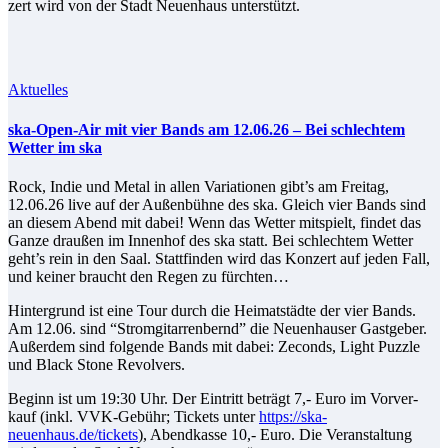
zert wird von der Stadt Neu­en­haus unterstützt.
Aktuelles
ska-Open-Air mit vier Bands am 12.06.26 – Bei schlech­tem
Wet­ter im ska
Rock, In­die und Me­tal in al­len Va­ria­tio­nen gibt’s am Frei­tag,
12.06.26 live auf der Au­ßen­büh­ne des ska. Gleich vier Bands sind
an die­sem Abend mit da­bei! Wenn das Wet­ter mit­spielt, fin­det das
Gan­ze drau­ßen im In­nen­hof des ska statt. Bei schlech­tem Wet­ter
geht’s rein in den Saal. Statt­fin­den wird das Kon­zert auf je­den Fall,
und kei­ner braucht den Re­gen zu fürchten…
Hin­ter­grund ist ei­ne Tour durch die Hei­mat­städ­te der vier Bands.
Am 12.06. sind “Strom­gi­tar­ren­bernd” die Neu­en­hau­ser Gast­ge­ber.
Au­ßer­dem sind fol­gen­de Bands mit da­bei: Ze­conds, Light Puz­zle
und Black Stone Revolvers.
Be­ginn ist um 19:30 Uhr. Der Ein­tritt be­trägt 7,- Eu­ro im Vor­ver­
kauf (inkl. VVK-Ge­bühr; Ti­ckets un­ter
https://ska-
neuenhaus.de/tickets
), Abend­kas­se 10,- Eu­ro. Die Ver­an­stal­tung