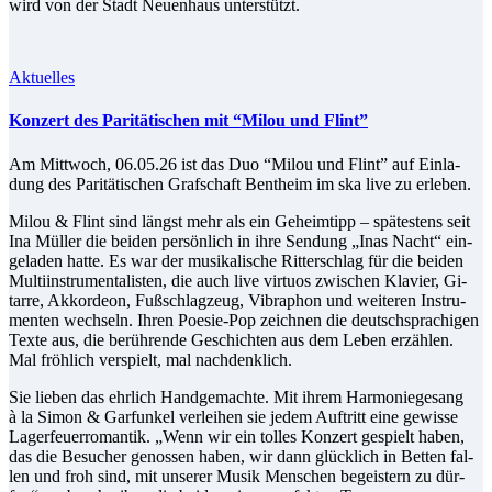
wird von der Stadt Neu­en­haus unterstützt.
Aktuelles
Kon­zert des Pa­ri­tä­ti­schen mit “Mi­lou und Flint”
Am Mitt­woch, 06.05.26 ist das Duo “Mi­lou und Flint” auf Ein­la­
dung des Pa­ri­tä­ti­schen Graf­schaft Bent­heim im ska live zu erleben.
Mi­lou & Flint sind längst mehr als ein Ge­heim­tipp – spä­tes­tens seit
Ina Mül­ler die bei­den per­sön­lich in ih­re Sen­dung „Inas Nacht“ ein­
ge­la­den hat­te. Es war der mu­si­ka­li­sche Rit­ter­schlag für die bei­den
Mul­ti­in­stru­men­ta­lis­ten, die auch live vir­tu­os zwi­schen Kla­vier, Gi­
tar­re, Ak­kor­de­on, Fuß­schlag­zeug, Vi­bra­phon und wei­te­ren In­stru­
men­ten wech­seln. Ih­ren Poe­sie-Pop zeich­nen die deutsch­spra­chi­gen
Tex­te aus, die be­rüh­ren­de Ge­schich­ten aus dem Le­ben er­zäh­len.
Mal fröh­lich ver­spielt, mal nachdenklich.
Sie lie­ben das ehr­lich Hand­ge­mach­te. Mit ih­rem Har­mo­nie­ge­sang
à la Si­mon & Gar­fun­kel ver­lei­hen sie je­dem Auf­tritt ei­ne ge­wis­se
La­ger­feu­er­ro­man­tik. „Wenn wir ein tol­les Kon­zert ge­spielt ha­ben,
das die Be­su­cher ge­nos­sen ha­ben, wir dann glück­lich in Bet­ten fal­
len und froh sind, mit un­se­rer Mu­sik Men­schen be­geis­tern zu dür­