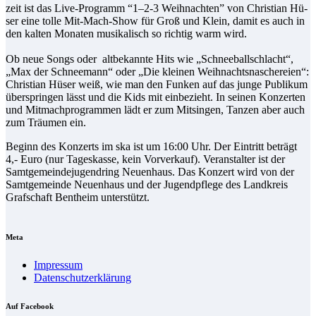
zeit ist das Live-Pro­gramm “1–2‑3 Weih­nach­ten” von Chris­ti­an Hü­
ser ei­ne tol­le Mit-Mach-Show für Groß und Klein, da­mit es auch in
den kal­ten Mo­na­ten mu­si­ka­lisch so rich­tig warm wird.
Ob neue Songs oder alt­be­kann­te Hits wie „Schnee­ball­schlacht“,
„Max der Schnee­mann“ oder „Die klei­nen Weih­nachts­na­sche­rei­en“:
Chris­ti­an Hü­ser weiß, wie man den Fun­ken auf das jun­ge Pu­bli­kum
über­sprin­gen lässt und die Kids mit ein­be­zieht. In sei­nen Kon­zer­ten
und Mit­mach­pro­gram­men lädt er zum Mit­sin­gen, Tan­zen aber auch
zum Träu­men ein.
Be­ginn des Kon­zerts im ska ist um 16:00 Uhr. Der Ein­tritt be­trägt
4,- Eu­ro (nur Ta­ges­kas­se, kein Vor­ver­kauf). Ver­an­stal­ter ist der
Samt­ge­mein­de­ju­gend­ring Neu­en­haus. Das Kon­zert wird von der
Samt­ge­mein­de Neu­en­haus und der Ju­gend­pfle­ge des Land­kreis
Graf­schaft Bent­heim unterstützt.
Me­ta
Im­pres­sum
Da­ten­schutz­er­klä­rung
Auf Face­book