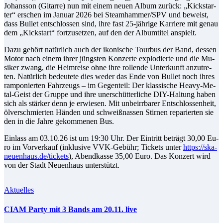
Jo­hans­son (Gi­tar­re) nun mit ei­nem neu­en Al­bum zu­rück: „Kick­star­
ter“ er­schen im Ja­nu­ar 2026 bei Steamhammer/SPV und be­weist,
dass Bul­let ent­schlos­sen sind, ih­re fast 25-jäh­ri­ge Kar­rie­re mit ge­nau
dem „Kick­start“ fort­zu­set­zen, auf den der Al­bum­ti­tel anspielt.
Da­zu ge­hört na­tür­lich auch der iko­ni­sche Tour­bus der Band, des­sen
Mo­tor nach ei­nem ih­rer jüngs­ten Kon­zer­te ex­plo­dier­te und die Mu­
si­ker zwang, die Heim­rei­se oh­ne ih­re rol­len­de Un­ter­kunft an­zu­tre­
ten. Na­tür­lich be­deu­te­te dies we­der das En­de von Bul­let noch ih­res
ram­po­nier­ten Fahr­zeugs – im Ge­gen­teil: Der klas­si­sche Hea­vy-Me­
tal-Geist der Grup­pe und ih­re un­er­schüt­ter­li­che DIY-Hal­tung ha­ben
sich als stär­ker denn je er­wie­sen. Mit un­be­irr­ba­rer Ent­schlos­sen­heit,
öl­ver­schmier­ten Hän­den und schweiß­nas­sen Stir­nen re­pa­rier­ten sie
den in die Jah­re ge­kom­me­nen Bus.
Ein­lass am 03.10.26 ist um 19:30 Uhr. Der Ein­tritt be­trägt 30,00 Eu­
ro im Vor­ver­kauf (in­klu­si­ve VVK-Ge­bühr; Ti­ckets un­ter
https://ska-
neuenhaus.de/tickets
), Abend­kas­se 35,00 Eu­ro. Das Kon­zert wird
von der Stadt Neu­en­haus unterstützt.
Aktuelles
CIAM Par­ty mit 3 Bands am 20.11. live