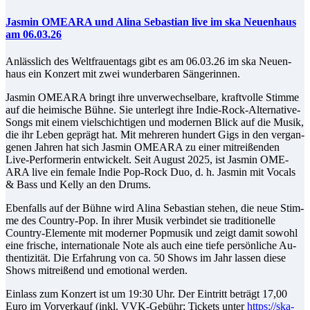
Jas­min OME­ARA und Ali­na Se­bas­ti­an live im ska Neu­en­haus
am 06.03.26
An­läss­lich des Welt­frau­en­tags gibt es am 06.03.26 im ska Neu­en­
haus ein Kon­zert mit zwei wun­der­ba­ren Sängerinnen.
Jas­min OME­ARA bringt ih­re un­ver­wech­sel­ba­re, kraft­vol­le Stim­me
auf die hei­mi­sche Büh­ne. Sie un­ter­legt ih­re In­die-Rock-Al­ter­na­ti­ve-
Songs mit ei­nem viel­schich­ti­gen und mo­der­nen Blick auf die Mu­sik,
die ihr Le­ben ge­prägt hat. Mit meh­re­ren hun­dert Gigs in den ver­gan­
ge­nen Jah­ren hat sich Jas­min OME­ARA zu ei­ner mit­rei­ßen­den
Live-Per­for­me­rin ent­wi­ckelt. Seit Au­gust 2025, ist Jas­min OME­
ARA live ein fe­ma­le In­die Pop-Rock Duo, d. h. Jas­min mit Vo­cals
& Bass und Kel­ly an den Drums.
Eben­falls auf der Büh­ne wird Ali­na Se­bas­ti­an ste­hen, die neue Stim­
me des Coun­try-Pop. In ih­rer Mu­sik ver­bin­det sie tra­di­tio­nel­le
Coun­try-Ele­men­te mit mo­der­ner Pop­mu­sik und zeigt da­mit so­wohl
ei­ne fri­sche, in­ter­na­tio­na­le No­te als auch ei­ne tie­fe per­sön­li­che Au­
then­ti­zi­tät. Die Er­fah­rung von ca. 50 Shows im Jahr las­sen die­se
Shows mit­rei­ßend und emo­tio­nal werden.
Ein­lass zum Kon­zert ist um 19:30 Uhr. Der Ein­tritt be­trägt 17,00
Eu­ro im Vor­ver­kauf (inkl. VVK-Ge­bühr; Ti­ckets un­ter
https://ska-