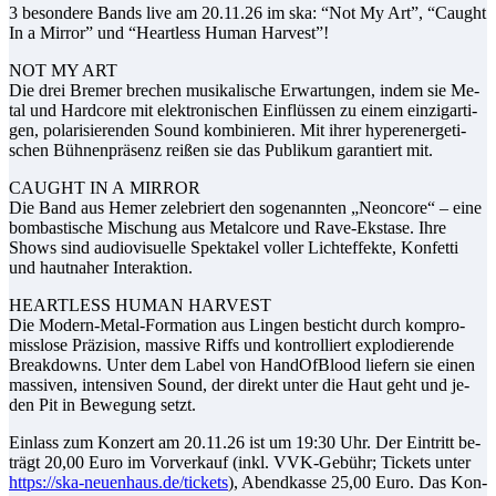
3 be­son­de­re Bands live am 20.11.26 im ska: “Not My Art”, “Caught
In a Mir­ror” und “He­art­less Hu­man Harvest”!
​NOT MY ART
Die drei Bre­mer bre­chen mu­si­ka­li­sche Er­war­tun­gen, in­dem sie Me­
tal und Hard­core mit elek­tro­ni­schen Ein­flüs­sen zu ei­nem ein­zig­ar­ti­
gen, po­la­ri­sie­ren­den Sound kom­bi­nie­ren. Mit ih­rer hy­per­en­er­ge­ti­
schen Büh­nen­prä­senz rei­ßen sie das Pu­bli­kum ga­ran­tiert mit.
​CAUGHT IN A MIR­ROR
Die Band aus Hemer ze­le­briert den so­ge­nann­ten „Ne­on­co­re“ – ei­ne
bom­bas­ti­sche Mi­schung aus Me­tal­co­re und Ra­ve-Ek­sta­se. Ih­re
Shows sind au­dio­vi­su­el­le Spek­ta­kel vol­ler Licht­ef­fek­te, Kon­fet­ti
und haut­na­her Interaktion.
​HE­ART­LESS HU­MAN HAR­VE­ST
Die Mo­dern-Me­tal-For­ma­ti­on aus Lin­gen be­sticht durch kom­pro­
miss­lo­se Prä­zi­si­on, mas­si­ve Riffs und kon­trol­liert ex­plo­die­ren­de
Break­downs. Un­ter dem La­bel von Han­dOf­Blood lie­fern sie ei­nen
mas­si­ven, in­ten­si­ven Sound, der di­rekt un­ter die Haut geht und je­
den Pit in Be­we­gung setzt.
Ein­lass zum Kon­zert am 20.11.26 ist um 19:30 Uhr. Der Ein­tritt be­
trägt 20,00 Eu­ro im Vor­ver­kauf (inkl. VVK-Ge­bühr; Ti­ckets un­ter
https://ska-neuenhaus.de/tickets
), Abend­kas­se 25,00 Eu­ro. Das Kon­