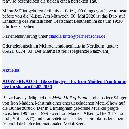
fen“, so be­schrei­ben die bei­den ei­nen per­fek­ten Tag.
Mi­lou & Flint ge­hö­ren de­fi­ni­tiv auf die „100 things you have to hear
be­fo­re you die“-Liste. Am Mitt­woch, 06. Mai 2026 ist das Duo auf
Ein­la­dung des Pa­ri­tä­ti­schen Graf­schaft Bent­heim im ska um 19:30
Uhr live zu sehen.
Kar­ten­re­ser­vie­rung un­ter
claudia.lutter@paritaetischer.de
Oder te­le­fo­nisch im Mehr­ge­ne­ra­tio­nen­haus in Nord­horn un­ter :
05921–8274433. Der Ein­tritt ist frei! (be­grenz­te Platzwahl)
Aktuelles
AUS­VER­KAUFT! Bla­ze Bay­ley – Ex-Iron-Mai­den-Front­mann
live im ska am 09.05.2026
Bla­ze Bay­ley, Mit­glied der
Me­tal Hall of Fa­me
und eins­ti­ger Sän­ger
von Iron Mai­den, kehrt mit ei­ner en­er­gie­ge­la­de­nen Me­tal-Show auf
die Büh­ne zu­rück. Der in Bir­ming­ham ge­bo­re­ne Mu­si­ker präg­te
zwi­schen 1994 und 1999 zwei Iron-Mai­den-Al­ben („The X Fac­tor“
und „Vir­tu­al XI“) und er­ar­bei­te­te sich spä­ter als So­lo­künst­ler ei­nen
fes­ten Platz in der in­ter­na­tio­na­len Metal-Szene.