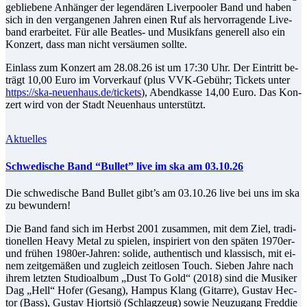
ge­blie­be­ne An­hän­ger der le­gen­dä­ren Li­ver­poo­ler Band und ha­ben
sich in den ver­gan­ge­nen Jah­ren ei­nen Ruf als her­vor­ra­gen­de Live­
band er­ar­bei­tet. Für al­le Beat­les- und Mu­sik­fans ge­ne­rell al­so ein
Kon­zert, dass man nicht ver­säu­men sollte.
Ein­lass zum Kon­zert am 28.08.26 ist um 17:30 Uhr. Der Ein­tritt be­
trägt 10,00 Eu­ro im Vor­ver­kauf (plus VVK-Ge­bühr; Ti­ckets un­ter
https://ska-neuenhaus.de/tickets
), Abend­kas­se 14,00 Eu­ro. Das Kon­
zert wird von der Stadt Neu­en­haus unterstützt.
Aktuelles
Schwe­di­sche Band “Bul­let” live im ska am 03.10.26
Die schwe­di­sche Band Bul­let gibt’s am 03.10.26 live bei uns im ska
zu bewundern!
Die Band fand sich im Herbst 2001 zu­sam­men, mit dem Ziel, tra­di­
tio­nel­len Hea­vy Me­tal zu spie­len, in­spi­riert von den spä­ten 1970er-
und frü­hen 1980er-Jah­ren: so­li­de, au­then­tisch und klas­sisch, mit ei­
nem zeit­ge­mä­ßen und zu­gleich zeit­lo­sen Touch. Sie­ben Jah­re nach
ih­rem letz­ten Stu­dio­al­bum „Dust To Gold“ (2018) sind die Mu­si­ker
Dag „Hell“ Ho­fer (Ge­sang), Ham­pus Klang (Gi­tar­re), Gus­tav Hec­
tor (Bass), Gus­tav Hjorts­jö (Schlag­zeug) so­wie Neu­zu­gang Fred­die