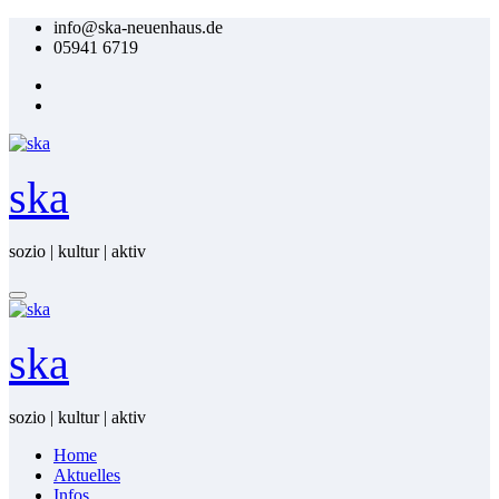
Zum
info@ska-neuenhaus.de
Inhalt
05941 6719
springen
ska
sozio | kultur | aktiv
ska
sozio | kultur | aktiv
Home
Ak­tu­el­les
In­fos