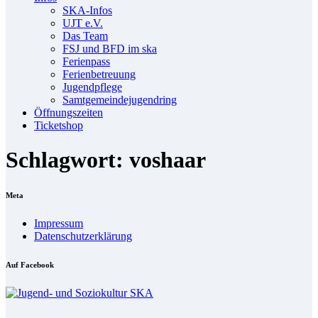
SKA-In­fos
UJT e.V.
Das Team
FSJ und BFD im ska
Fe­ri­en­pass
Fe­ri­en­be­treu­ung
Ju­gend­pfle­ge
Samt­ge­mein­de­ju­gend­ring
Öff­nungs­zei­ten
Ti­cket­shop
Schlagwort: voshaar
Me­ta
Im­pres­sum
Da­ten­schutz­er­klä­rung
Auf Face­book